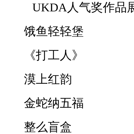
UKDA人气奖作品
饿鱼轻轻堡
《打工人》
漠上红韵
金蛇纳五福
整么盲盒