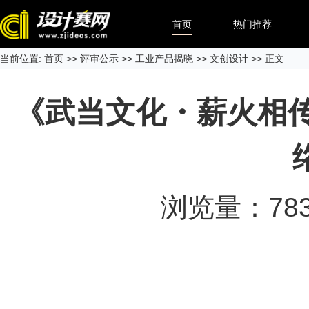
首页
热门推荐
当前位置:
首页
>>
评审公示
>>
工业产品揭晓
>>
文创设计
>> 正文
《武当文化・薪火相
浏览量：
78