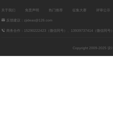
关于我们
免责声明
热门推荐
征集大赛
评审公示
反馈建议：zjideas@126.com
商务合作：15290222423（微信同号）、13939737414（微信同号
Copyright 2009-202