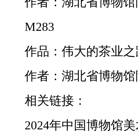
作者：湖北省博物馆
M283
作品：伟大的茶业之
作者：湖北省博物馆
相关链接：
2024年中国博物馆美