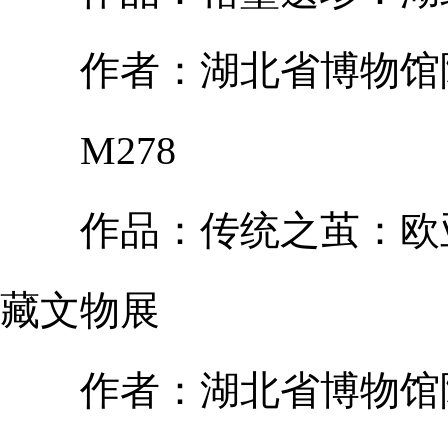
作者：湖北省博物馆
M278
作品：传统之茧：欧亚
藏文物展
作者：湖北省博物馆