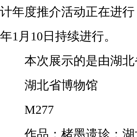
计年度推介活动正在进行，
年1月10日持续进行。
本次展示的是由湖北省
湖北省博物馆
M277
作品：楮墨遗珍：湖北