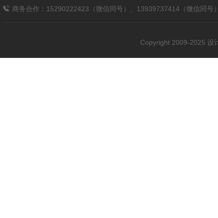
商务合作：15290222423（微信同号）、13939737414（微信同号
Copyright 2009-202