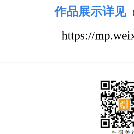
作品展示详见
https://mp.we