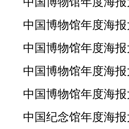
中国博物馆年度海报大
中国博物馆年度海报大
中国博物馆年度海报大
中国博物馆年度海报大
中国博物馆年度海报大
中国纪念馆年度海报大